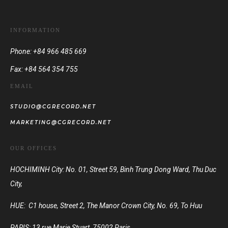
INFORMATION
Phone: +84 966 485 669
Fax: +84 564 354 755
EMAIL
STUDIO@CGRECORD.NET
MARKETING@CGRECORD.NET
OUR OFFICES
HOCHIMINH City: No. 01, Street 59, Binh Trung Dong Ward, Thu Duc
City,
HUE: C1 house, Street 2, The Manor Crown City, No. 69, To Huu
PARIS:
13 rue Marie Stuart, 75002 Paris